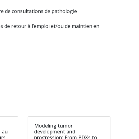
tre de consultations de pathologie
és de retour à l’emploi et/ou de maintien en
Modeling tumor
u au
development and
urs
progression: From PDXs to