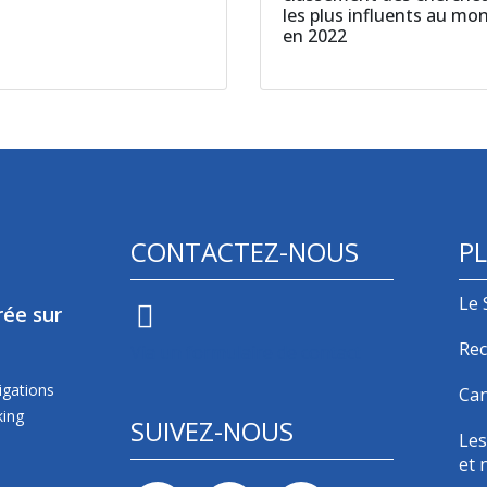
les plus influents au mo
en 2022
CONTACTEZ-NOUS
PL
Le 
rée sur
Rec
Via un formulaire de contact
igations
Can
king
SUIVEZ-NOUS
Les
et 