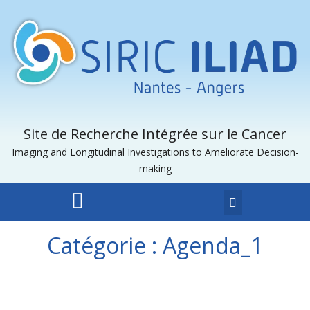
Site de Recherche Intégrée sur le Cancer
Imaging and Longitudinal Investigations to Ameliorate Decision-
making
Catégorie :
Agenda_1
29/11/2022
/
Agenda_1
,
Annonces_1
,
Patients et grand public_1
,