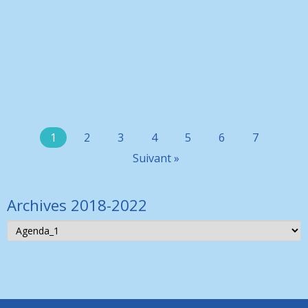
Les équipes du SIRIC ILIAD présenteront leurs travaux de
recherche à la réunion annuelle du « Group for Epidemiology
and Cancer
Lire la suite >
1
2
3
4
5
6
7
Suivant »
Archives 2018-2022