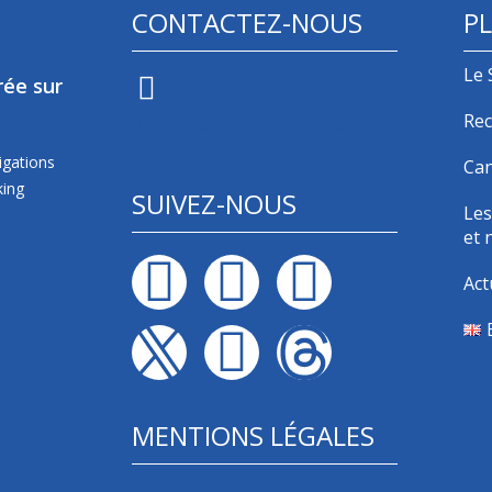
CONTACTEZ-NOUS
PL
Le 
rée sur
Rec
Via un formulaire de contact
igations
Can
king
SUIVEZ-NOUS
Les
et 
Act
MENTIONS LÉGALES