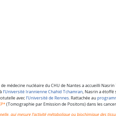
pe de médecine nucléaire du CHU de Nantes a accueilli Nasrin
 à
l’Université Irannienne Chahid Tchamran
, Nasrin a étoffé
 cotutelle avec
l’Université de Rennes
. Rattachée au
program
EP*
(Tomographie par Emission de Positons) dans les cance
nelle, qui mesure l’activité métabolique ou biochimique des tissu