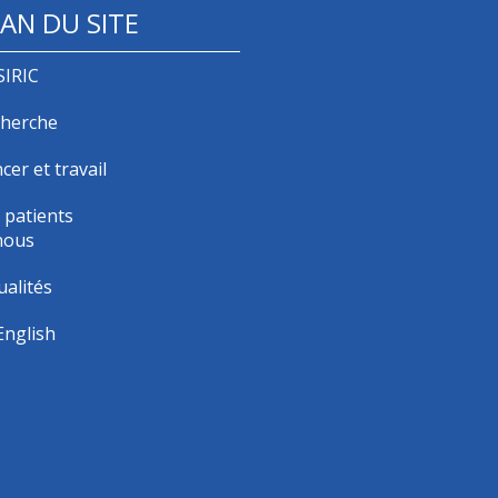
AN DU SITE
SIRIC
herche
cer et travail
 patients
nous
ualités
English