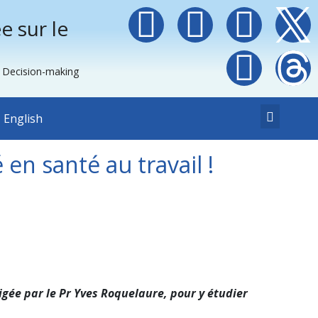
e sur le
e Decision-making
English
en santé au travail !
igée par le Pr Yves Roquelaure, pour y étudier