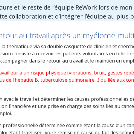
laure et le reste de l’équipe ReWork lors de mon 
te collaboration et d’intégrer l’équipe au plus p
etour au travail après un myélome mult
la thématique via sa double casquette de clinicien et cherch
sion consiste à recevoir les patients volontaires en télécon
accompagner dans le retour au travail et le maintien en empl
vailleur à un risque physique (vibrations, bruit, gestes répé
us de l’hépatite B, tuberculose pulmonaire…) ou liée aux cond
ien avec le travail et déterminer les causes professionnelles 
on financière et une prise en charge des soins liés au cance
mploi.
n professionnelle déterminée comme étant la cause d’un cance
i étant fragilisée, voire remise en cause du fait des séquell