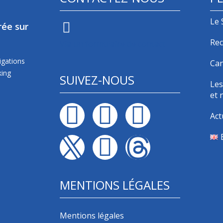
Le 
rée sur
Rec
Via un formulaire de contact
igations
Can
king
SUIVEZ-NOUS
Les
et 
Act
MENTIONS LÉGALES
Mentions légales