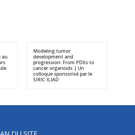
Modeling tumor
u au
development and
urs
progression: From PDXs to
nde
cancer organoids | Un
colloque sponsorisé par le
SIRIC ILIAD
AN DU SITE