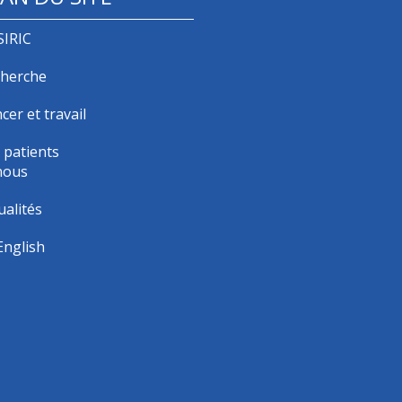
SIRIC
herche
cer et travail
 patients
nous
ualités
English