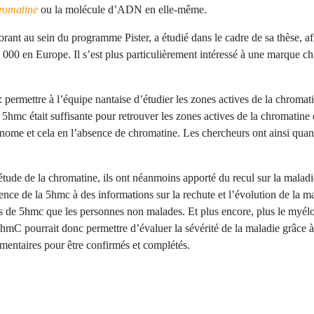
romatine
ou la molécule d’ADN en elle-même.
torant au sein du programme Pister, a étudié dans le cadre de sa thèse,
0 000 en Europe. Il s’est plus particulièrement intéressé à une marque
: permettre à l’équipe nantaise d’étudier les zones actives de la chroma
 5hmc était suffisante pour retrouver les zones actives de la chromatine
 génome et cela en l’absence de chromatine. Les chercheurs ont ainsi qua
ude de la chromatine, ils ont néanmoins apporté du recul sur la maladie.
ence de la 5hmc à des informations sur la rechute et l’évolution de la m
s de 5hmc que les personnes non malades. Et plus encore, plus le myélo
5hmC pourrait donc permettre d’évaluer la sévérité de la maladie grâce 
entaires pour être confirmés et complétés.