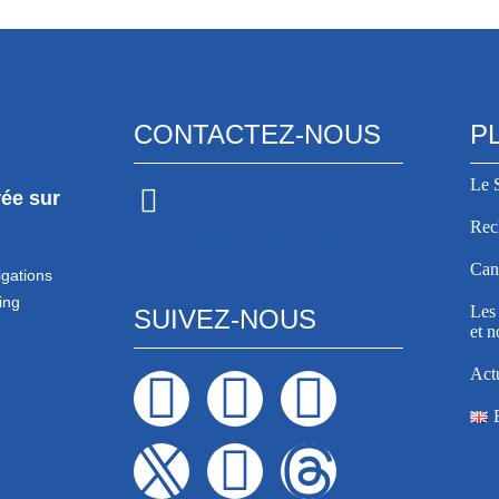
CONTACTEZ-NOUS
P
Le 
rée sur
Rec
Via un formulaire de contact
Canc
igations
ing
Les 
SUIVEZ-NOUS
et n
Actu