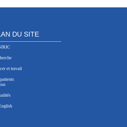
LAN DU SITE
SIRIC
herche
er et travail
patients
ous
alités
English