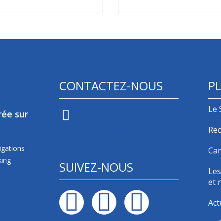
CONTACTEZ-NOUS
PL
Le 
rée sur
Rec
Via un formulaire de contact
igations
Can
king
SUIVEZ-NOUS
Les
et 
Act