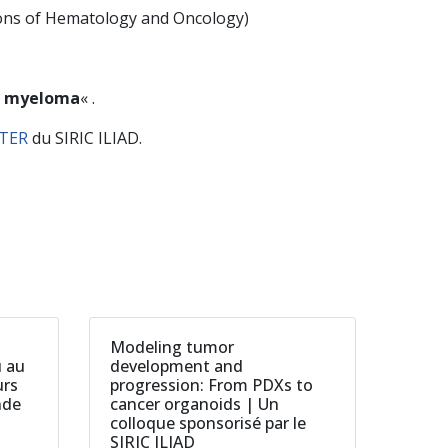
ions of Hematology and Oncology)
le myeloma
« .
STER
du SIRIC ILIAD.
Modeling tumor
u au
development and
urs
progression: From PDXs to
nde
cancer organoids | Un
colloque sponsorisé par le
SIRIC ILIAD