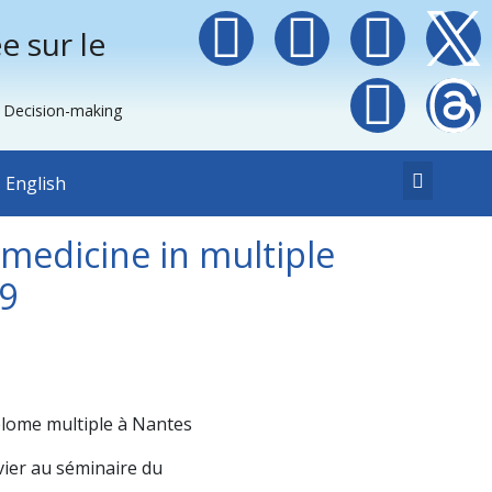
e sur le
e Decision-making
English
n medicine in multiple
9
nvier au séminaire du