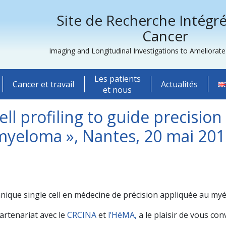
Site de Recherche Intégré
Cancer
Imaging and Longitudinal Investigations to Ameliorat
Les patients
Cancer et travail
Actualités
et nous
ll profiling to guide precisio
myeloma », Nantes, 20 mai 201
artenariat avec le
CRCINA
et
l’HéMA,
a le plaisir de vous co