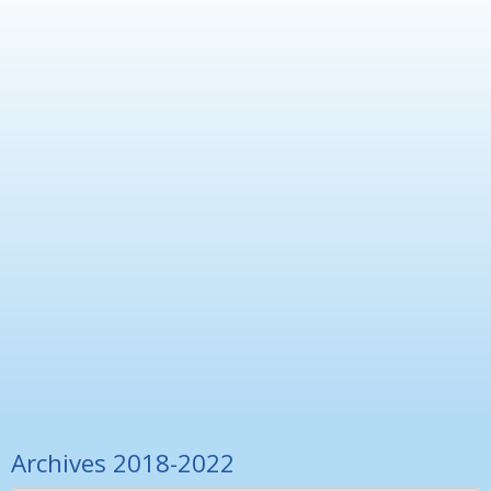
26/06/2024
/
Appels à projets
Appel à projets – Jeunes chercheurs
Le Junior Scientific Committee (JSC) nouvellement créé au sein
du SIRIC entend soutenir les jeunes médecins et chercheurs à
développer
Lire la suite >
Archives 2018-2022